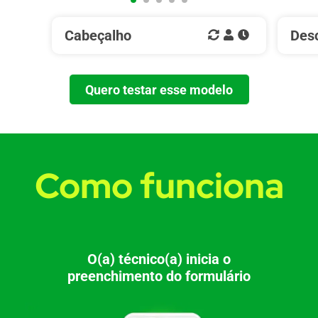
Cabeçalho
Desc
Quero testar esse modelo
Como funciona
O(a) técnico(a) inicia o
preenchimento do formulário